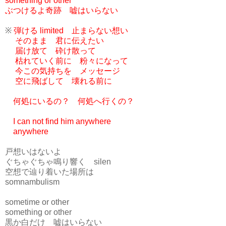
something or other
ぶつけるよ奇跡 嘘はいらない
※
弾ける limited 止まらない想い
そのまま 君に伝えたい
届け放て 砕け散って
枯れていく前に 粉々になって
今この気持ちを メッセージ
空に飛ばして 壊れる前に
何処にいるの？ 何処へ行くの？
I can not find him anywhere
anywhere
戸想いはないよ
ぐちゃぐちゃ鳴り響く silen
空想で辿り着いた場所は
somnambulism
sometime or other
something or other
黒か白だけ 嘘はいらない