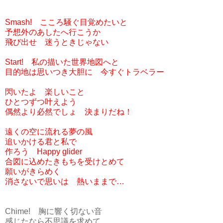
Smash! こころ騒ぐ目覚めたいと
予想外のあしたへ行こうか
飛び出せ 迷うときじゃない
Start! 私の描いた世界地図へと
目的地は思いつき大胆に 今すぐトラベラー
閃いたよ 楽しいこと
ひとつずつ叶えよう
偶然より必然でしょ 決まりだね！
遠くの空に流れる夢の風
追いかける君と私で
作ろう Happy glider
合図に込めたきもちを受けとめて
願いがきらめく
消さないで思いは 熱いままで…
Chime! 胸に響く切ない音
感じたなら不思議を求めて