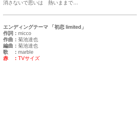
消さないで思いは 熱いままで…
エンディングテーマ 「初恋 limited」
作詞：
micco
作曲：
菊池達也
編曲：
菊池達也
歌 ：
marble
赤 ：
TVサイズ