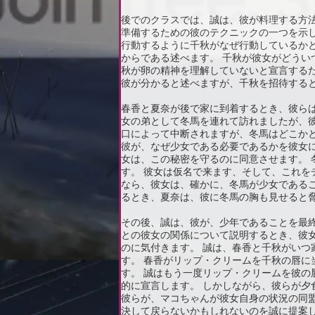
後でのクラスでは、誠は、彼が料理する方
準備するための彼のテクニックの一つを示
行動するように千秋がなぜ行動しているか
からである述べます。 千秋が彼女がどう
秋が卵の精神を理解していないと宣言するた
彼が分かると述べますが、千秋を招待する
春香と夏奈が後で家に到着するとき、彼ら
女の弟として冬馬を連れて訪れましたが、
口によって中断されますが、冬馬はどこか
彼が、なぜ少女である必要であるかを彼女
女は、この秘密を守るのに同意させます。
す。 彼女は仮名で来ます、そして、これを
なら、彼女は、確かに、冬馬が少女である
るとき、夏奈は、彼に冬馬の胸も見せると
その後、誠は、彼が、少年であることを最
との彼女の関係について説明するとき、彼
のに気付きます。 誠は、春香と千秋がい
す。 春香がリップ・クリームを千秋の唇
す。 誠はもう一度リップ・クリームを彼
的に宣言します。 しかしながら、彼らが夕
彼らが、マコちゃんが彼女自身の状況の同
決して戻らないかもしれないのを誠に提案