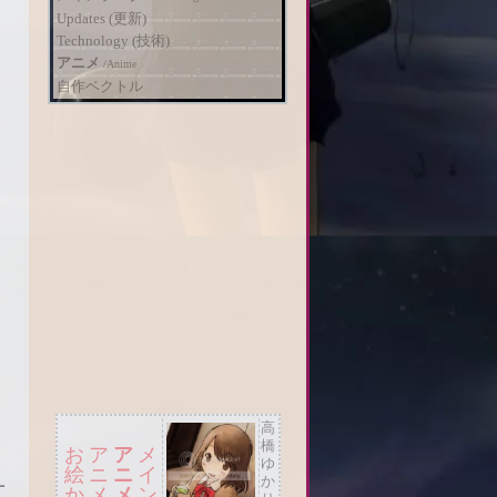
Updates (更新)
Technology (技術)
アニメ
/
Anime
自作ベクトル
高
橋
お
ア
ア
メ
ゆ
絵
ニ
ニ
イ
か
す
か
メ
メ
ン