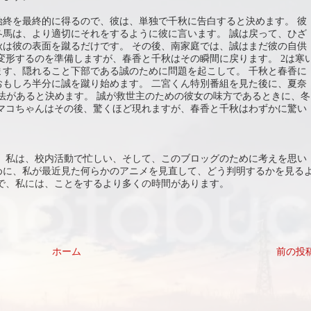
始終を最終的に得るので、彼は、単独で千秋に告白すると決めます。 彼
冬馬は、より適切にそれをするように彼に言います。 誠は戻って、ひざ
秋は彼の表面を蹴るだけです。 その後、南家庭では、誠はまだ彼の自供
変形するのを準備しますが、春香と千秋はその瞬間に戻ります。 2は寒
ます、隠れること下部である誠のために問題を起こして。 千秋と春香に
おもしろ半分に誠を蹴り始めます。 二宮くん特別番組を見た後に、夏奈
法があると決めます。 誠が救世主のための彼女の味方であるときに、冬
 マコちゃんはその後、驚くほど現れますが、春香と千秋はわずかに驚い
。 私は、校内活動で忙しい、そして、このブロッグのために考えを思い
ために、私が最近見た何らかのアニメを見直して、どう判明するかを見る
で、私には、ことをするより多くの時間があります。
ホーム
前の投