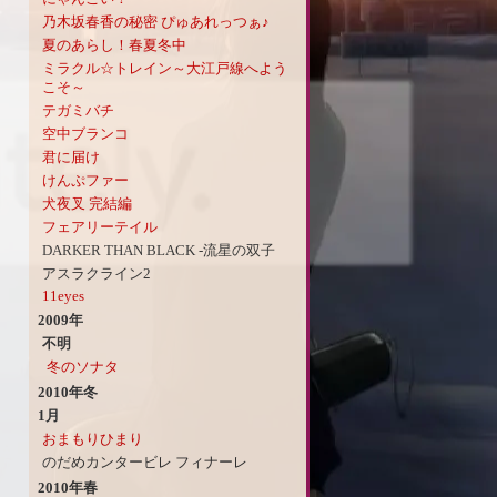
乃木坂春香の秘密 ぴゅあれっつぁ♪
夏のあらし！春夏冬中
ミラクル☆トレイン～大江戸線へよう
こそ～
テガミバチ
空中ブランコ
君に届け
けんぷファー
犬夜叉 完結編
フェアリーテイル
DARKER THAN BLACK -流星の双子
アスラクライン2
11eyes
2009年
不明
冬のソナタ
2010年冬
1月
おまもりひまり
のだめカンタービレ フィナーレ
2010年春