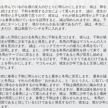
法を学んでいるのを彼の友人のひとりに明らかにしますが。 彼は、卵を
し続けますが、千秋を称賛する少女によって遮られます。 誠が、彼女が
と料理が上手な状態で思うので、彼女は、それが彼女は料理が上手であ
いつも春香を助けているかを説明すると、誠は弱められますが、彼は、千
めにターンします。 彼がそれらがある1歳であるので、誠は、本当に
ときだけ、彼は表面でパンチを手に入れます。
は困った羽目における冬馬と共に千秋を見つけます。 彼らは、千秋が彼
彼女が実際に少女であると発見します。 冬馬の序論はマコちゃんの入り
と彼を見分けます。 誠は、パニックでカーテンの後ろに冬馬を引いて、
に説明します。 彼は、また、少年である冬馬の必要性を持って来て、彼
 冬馬がテーブルに戻るとき、彼女は、少年であると再び宣言し始めま
チェックするためにシャツを上げます。 千秋よりそうであるだけである
ことを明らかにします。 マコちゃんが、彼女が少年であると主張し続け
脅かします。
終的に春香と千秋に明らかにすると夏奈と冬馬に宣言します。 夏奈が誠
女と冬馬は、それらの名前が「おかあさん」と「おとうさん」に似てい
つ家に帰るかを自供するのを準備しますが、千秋は偶然自分に噛み付きま
に当て始めるとき、長い沈黙は引き起こされますが、夏奈は誠を急がせま
の唇に当てる春香によって遮られますが、彼は、実際に少年であると最終
食の用意しに行くとき、春香と千秋は全く困らせられません。 冬馬が、
盟国であると信じているだけであると発見するので、彼女は、彼が少年
します。