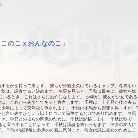
た。
とこのこｘおんなのこ」
連するかを持って来ます。 彼らが外観上欠けているギャップ、冬馬をい
千秋は、調査すると決めます。 冬馬を見ると、千秋は最初に、彼女を奴
にいるとき、これはさらに厄介になります。 少年が、彼女が少女である
女は、これから先少年であると宣言します。 千秋は、十分見た後に去る
少年によって突然殴り倒されます。 千秋は冬馬から謝罪を得ますが、
いと言い表すかという以上について論争するだけであり始めます。 冬馬
とき、季節との彼らの関係のために、千秋は黙秘します。 千秋は秋で
あると宣言することによって、千秋は議論を終わらせます、彼女の友人に
て。 千秋が放課後に冬馬の外観に気付くと、彼女は誠に彼女のためにチ