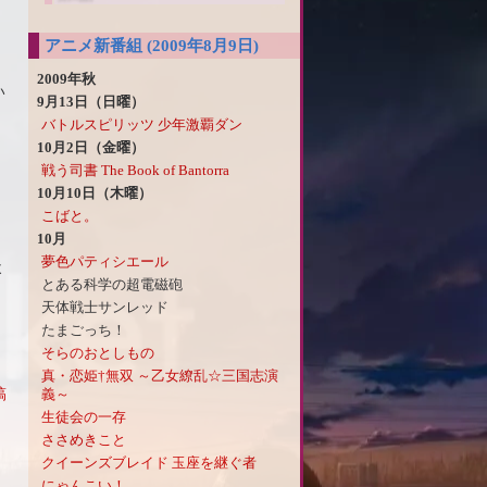
アニメ新番組 (2009年8月9日)
2009年秋
い
9月13日（日曜）
バトルスピリッツ 少年激覇ダン
10月2日（金曜）
戦う司書 The Book of Bantorra
10月10日（木曜）
こばと。
10月
夢色パティシエール
よ
とある科学の超電磁砲
天体戦士サンレッド
たまごっち！
そらのおとしもの
真・恋姫†無双 ～乙女繚乱☆三国志演
稿
義～
生徒会の一存
ささめきこと
クイーンズブレイド 玉座を継ぐ者
にゃんこい！