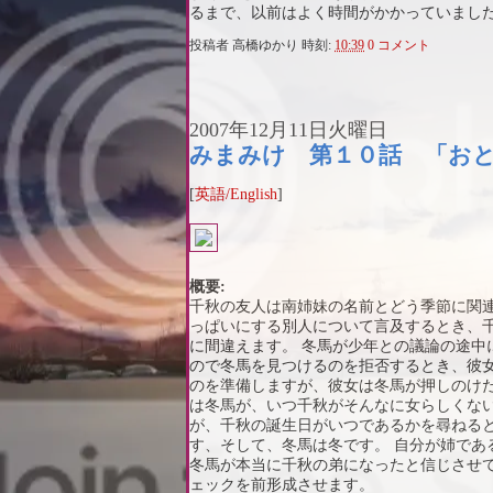
るまで、以前はよく時間がかかっていまし
投稿者
高橋ゆかり
時刻:
10:39
0 コメント
2007年12月11日火曜日
みまみけ 第１０話 「お
[
英語/English
]
概要:
千秋の友人は南姉妹の名前とどう季節に関
っぱいにする別人について言及するとき、
に間違えます。 冬馬が少年との議論の途中
ので冬馬を見つけるのを拒否するとき、彼
のを準備しますが、彼女は冬馬が押しのけた
は冬馬が、いつ千秋がそんなに女らしくな
が、千秋の誕生日がいつであるかを尋ねる
す、そして、冬馬は冬です。 自分が姉で
冬馬が本当に千秋の弟になったと信じさせ
ェックを前形成させます。