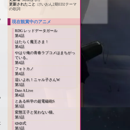
更新されたこと
: けいおん2期ED2テーマ
の歌詞
る
現在観賞中のアニメ
、
RDG レッドデータガール
第4話
はたらく魔王さま！
第4話
やはり俺の青春ラブコメはまちがっ
ている。
第4話
フォトカノ
第4話
這いよれ！ニャル子さんW
第3話
Date A Live
第4話
る
とある科学の超電磁砲S
第3話
変態王子と笑わない猫。
第3話
に
ゆゆ式
第3話