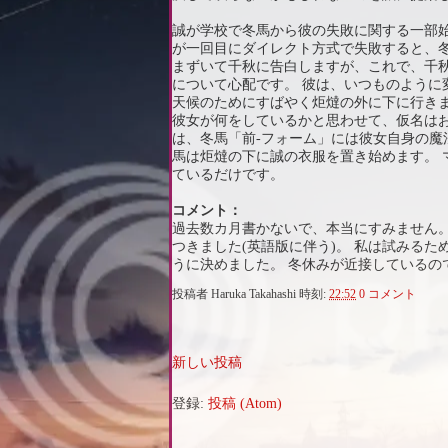
誠が学校で冬馬から彼の失敗に関する一部
が一回目にダイレクト方式で失敗すると、
まずいて千秋に告白しますが、これで、千
について心配です。 彼は、いつものように
天候のためにすばやく炬燵の外に下に行き
彼女が何をしているかと思わせて、仮名は
は、冬馬「前-フォーム」には彼女自身の魔
馬は炬燵の下に誠の衣服を置き始めます。
ているだけです。
コメント：
過去数カ月書かないで、本当にすみません
つきました(英語版に伴う)。 私は試みる
うに決めました。 冬休みが近接しているの
投稿者
Haruka Takahashi
時刻:
22:52
0 コメント
新しい投稿
登録:
投稿 (Atom)