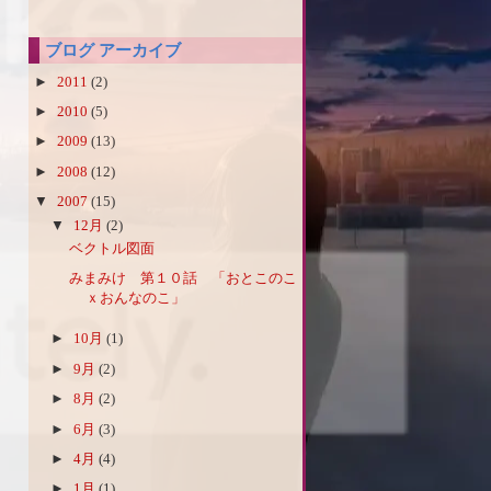
ブログ アーカイブ
►
2011
(2)
►
2010
(5)
►
2009
(13)
►
2008
(12)
▼
2007
(15)
▼
12月
(2)
ベクトル図面
みまみけ 第１０話 「おとこのこ
ｘおんなのこ」
►
10月
(1)
►
9月
(2)
►
8月
(2)
►
6月
(3)
►
4月
(4)
►
1月
(1)