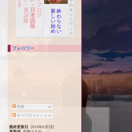
り
き
・
・
ブ
の
英
日
ロ
ネ
新
終
語
本
グ
ッ
し
わ
ト
版
語
い
ら
ワ
版
始
な
|
め
い
ク
フォロワー
2
投稿
すべてのコメント
最終更新日
: 2010年8月5日
更新者
: 高橋はるか