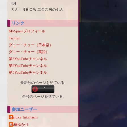
4月
ＲＡＩＮＢＯＷ 二舎六房の七人
リンク
MySpaceプロフィール
Twitter
ダニー・チュー（日本語）
ダニー・チュー（英語）
第3YouTubeチャンネル
第4YouTubeチャンネル
第5YouTubeチャンネル
最新号のページを見ている:
全号のページを見ている:
参加ユーザー
Haruka Takahashi
高橋ゆかり