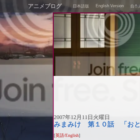
アニメブログ
English Version
日本語版
自作
2007年12月11日火曜日
みまみけ 第１０話 「お
[
英語/English
]