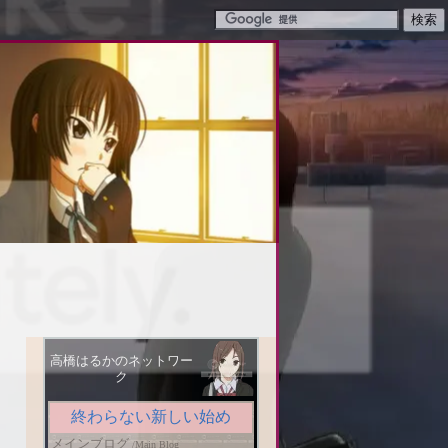
高橋はるかのネットワー
ク
終わらない新しい始め
メインブログ
/
Main Blog