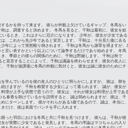
連するかを持って来ます。 彼らが外観上欠けているギャップ、冬馬をい
千秋は、調査すると決めます。 冬馬を見ると、千秋は最初に、彼女を奴
にいるとき、これはさらに厄介になります。 少年が、彼女が少女である
女は、これから先少年であると宣言します。 千秋は、十分見た後に去る
少年によって突然殴り倒されます。 千秋は冬馬から謝罪を得ますが、
いと言い表すかという以上について論争するだけであり始めます。 冬馬
とき、季節との彼らの関係のために、千秋は黙秘します。 千秋は秋で
あると宣言することによって、千秋は議論を終わらせます、彼女の友人に
て。 千秋が放課後に冬馬の外観に気付くと、彼女は誠に彼女のためにチ
法を学んでいるのを彼の友人のひとりに明らかにしますが。 彼は、卵を
し続けますが、千秋を称賛する少女によって遮られます。 誠が、彼女が
と料理が上手な状態で思うので、彼女は、それが彼女は料理が上手であ
いつも春香を助けているかを説明すると、誠は弱められますが、彼は、千
めにターンします。 彼がそれらがある1歳であるので、誠は、本当に
ときだけ、彼は表面でパンチを手に入れます。
は困った羽目における冬馬と共に千秋を見つけます。 彼らは、千秋が彼
彼女が実際に少女であると発見します。 冬馬の序論はマコちゃんの入り
と彼を見分けます。 誠は、パニックでカーテンの後ろに冬馬を引いて、