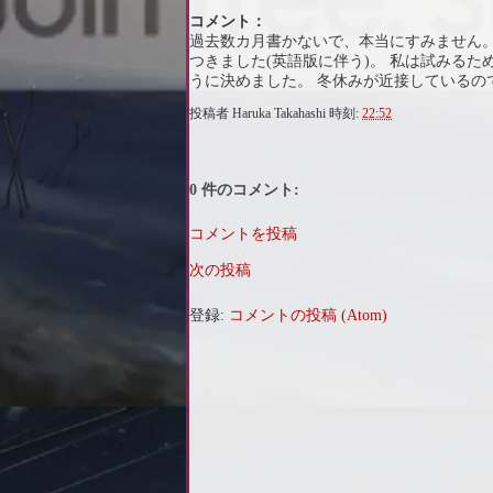
コメント：
過去数カ月書かないで、本当にすみません
つきました(英語版に伴う)。 私は試みる
うに決めました。 冬休みが近接しているの
投稿者
Haruka Takahashi
時刻:
22:52
0 件のコメント:
コメントを投稿
次の投稿
登録:
コメントの投稿 (Atom)