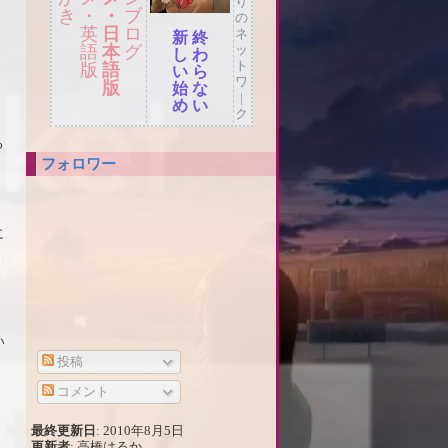
り
き
・
・
ブ
の
英
日
ロ
ネ
新
終
語
本
グ
ッ
し
わ
ト
版
語
い
ら
ワ
版
始
な
|
め
い
ク
る
フォロワー
に
い
投稿
コメント
最終更新日
: 2010年8月5日
更新者
: 高橋はるか