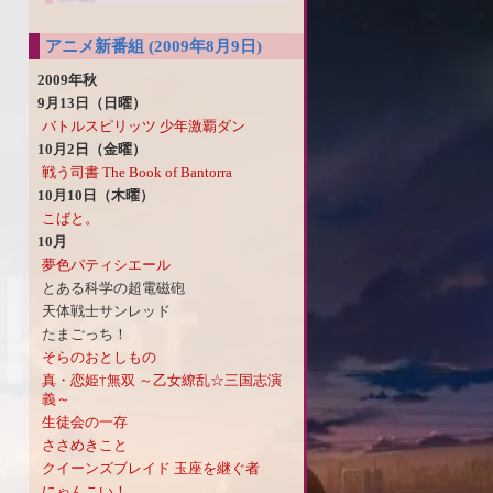
アニメ新番組 (2009年8月9日)
2009年秋
9月13日（日曜）
バトルスピリッツ 少年激覇ダン
10月2日（金曜）
戦う司書 The Book of Bantorra
10月10日（木曜）
こばと。
10月
夢色パティシエール
とある科学の超電磁砲
天体戦士サンレッド
たまごっち！
そらのおとしもの
真・恋姫†無双 ～乙女繚乱☆三国志演
義～
生徒会の一存
ささめきこと
クイーンズブレイド 玉座を継ぐ者
にゃんこい！